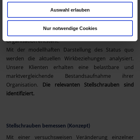
Marktausrichtung eine wichtige Rolle in der
Auswahl erlauben
Betrachtung. Auf der Seite der Resilienz wird ein
ganzes Bündel von Faktoren berücksichtigt, so dass
Nur notwendige Cookies
ein Maß für den Grad der Resilienzfähigkeit der
Organisation entsteht.
Mit der modellhaften Darstellung des Status quo
werden die aktuellen Wirkbeziehungen analysiert.
Unsere Klienten erhalten eine belastbare und
marktvergleichende Bestandsaufnahme ihrer
Organisation.
Die relevanten Stellschrauben sind
identifiziert.
Stellschrauben bemessen (Konzept)
Mit einer versuchsweisen Veränderung einzelner