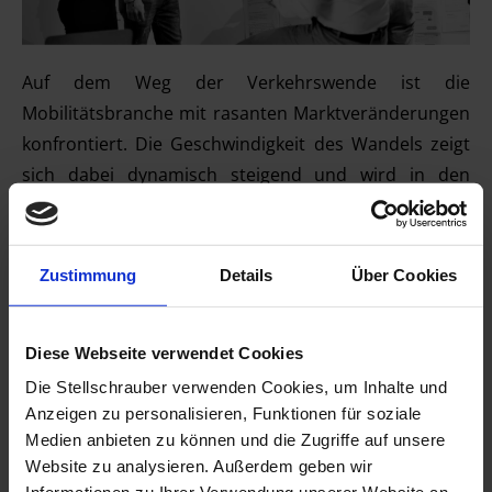
Auf dem Weg der Verkehrswende ist die
Mobilitätsbranche mit rasanten Marktveränderungen
konfrontiert. Die Geschwindigkeit des Wandels zeigt
sich dabei dynamisch steigend und wird in den
nächsten Jahren eher weiter zunehmen. Die
Modifikation von politischen Rahmenbedingungen,
steigende Ansprüche an die Quantität und Qualität
Zustimmung
Details
Über Cookies
der Leistungserbringung, unvorhersehbare
Ereignisse sowie neue Technologien, machen hoch
Diese Webseite verwendet Cookies
effiziente und gleichzeitig stark resiliente
Die Stellschrauber verwenden Cookies, um Inhalte und
Organisationen notwendig. Versteht man
Anzeigen zu personalisieren, Funktionen für soziale
Organisation als ein System, stehen Effizienz und
Medien anbieten zu können und die Zugriffe auf unsere
Resilienz im Widerspruch zueinander. Diesen
Website zu analysieren. Außerdem geben wir
Widerspruch gilt es optimal auszupendeln. Die