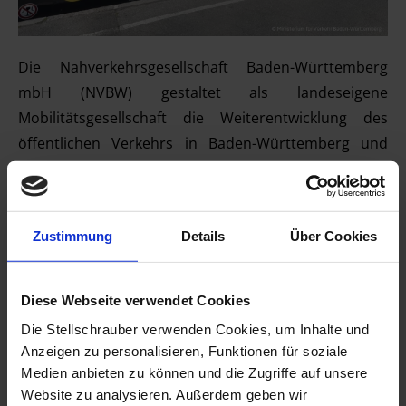
Die Nahverkehrsgesellschaft Baden-Württemberg
mbH (NVBW) gestaltet als landeseigene
Mobilitätsgesellschaft die Weiterentwicklung des
öffentlichen Verkehrs in Baden-Württemberg und
übernimmt dabei eine zentrale Rolle bei der
Digitalisierung sowie der Verbesserung intermodaler
und barrierefreier Mobilitätsangebote. Vor dem
Zustimmung
Details
Über Cookies
Hintergrund steigender Anforderungen an die
Verfügbarkeit, Qualität und Nutzbarkeit
fahrzeugbezogener Daten entwickelt die NVBW
Diese Webseite verwendet Cookies
gemeinsam mit den Stellschraubern im Rahmen der
Die Stellschrauber verwenden Cookies, um Inhalte und
Projektentwicklung
TerraMobi
die Grundlagen für ein
Anzeigen zu personalisieren, Funktionen für soziale
zukunftsfähiges Fahrzeugkataster als Basis digitaler
Medien anbieten zu können und die Zugriffe auf unsere
Website zu analysieren. Außerdem geben wir
und barrierefreier Reiseketten im öffentlichen