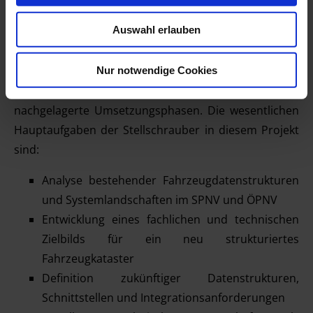
Konzeption und organisatorischer Abstimmung
Auswahl erlauben
geprägt. Neben der Betrachtung bestehender Daten-
und Systemstrukturen liegt ein besonderer
Schwerpunkt auf der Erstellung technischer
Nur notwendige Cookies
Lastenhefte und konzeptioneller Vorgaben für
nachgelagerte Umsetzungsphasen. Die wesentlichen
Hauptaufgaben der Stellschrauber in diesem Projekt
sind:
Analyse bestehender Fahrzeugdatenstrukturen
und Systemlandschaften im SPNV und ÖPNV
Entwicklung eines fachlichen und technischen
Zielbilds für ein neu strukturiertes
Fahrzeugkataster
Definition zukünftiger Datenstrukturen,
Schnittstellen und Integrationsanforderungen