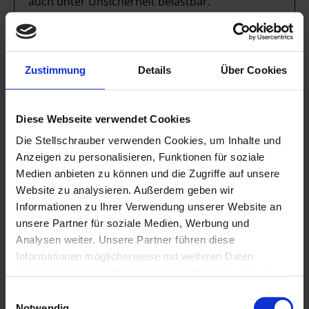
auch unter Unsicherheit belastbar.
Nutzen für die Führungskraft:
Führungskräfte
der Teilnehmenden gewinnen spürbare
Entlastung und Sicherheit, da Projekte souverän
Zustimmung
Details
Über Cookies
gesteuert werden, Teams effektiv geführt sind
und politische wie fachliche Risiken frühzeitig
erkannt und adressiert werden, wodurch sie
Diese Webseite verwendet Cookies
sich auf ihre strategische Steuerungsaufgaben
Die Stellschrauber verwenden Cookies, um Inhalte und
konzentrieren können.
Anzeigen zu personalisieren, Funktionen für soziale
Medien anbieten zu können und die Zugriffe auf unsere
Website zu analysieren. Außerdem geben wir
Informationen zu Ihrer Verwendung unserer Website an
unsere Partner für soziale Medien, Werbung und
Analysen weiter. Unsere Partner führen diese
Informationen möglicherweise mit weiteren Daten
[122] Projektmanagement - Der Aufstieg
(Kompakttraining)
zusammen, die Sie ihnen bereitgestellt haben oder die
sie im Rahmen Ihrer Nutzung der Dienste gesammelt
Einwilligungsauswahl
haben.
Notwendig